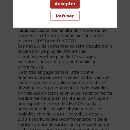
Accepter
cardiologue et médecin du sport, au CHU de
Rennes. Il a occupé les fonctions de chef de
service de médecine du sport et des
Refuser
explorations fonctionnelles au CHU de Rennes
et de professeur de physiologie
cardiovasculaire à la faculté de médecine de
Rennes. Il a été directeur adjoint de l’unité
Inserm U1099 jusqu’en 2020.
Ses travaux de recherche se sont traduits par la
publication de plus de 200 articles
scientifiques et de plus de 17 ouvrages,
individuels ou collectifs, grand public ou
scientifiques.
Il est très engagé dans la lutte contre
l’inactivité physique et la sédentarité. Dans ce
cadre il a prescrit régulièrement de l‘activité
physique à ses patients porteurs de maladies
chroniques en association avec les traitements
médicamenteux justifiés. Il a aussi participé à
une expertise Inserm (2016-2019) sur la
prescription de l’activité physique dans les
maladies chroniques et il contribue depuis
2018 à l’écriture des recommandations de la
Haute autorité de santé sur la prescription de
l’activité physique à visée thérapeutique chez