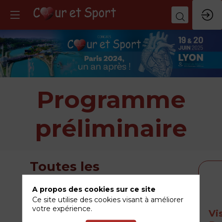
Programme
préliminaire
Toutes les
Sessions
BTW
A propos des cookies sur ce site
10 
14:
Ce site utilise des cookies visant à améliorer
votre expérience.
Vi