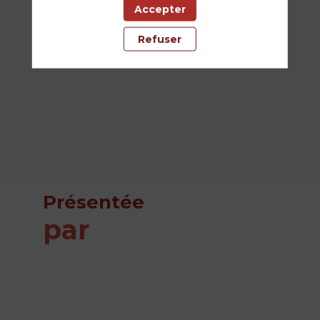
juin
Accepter
2026
Refuser
—
11:00
-
12:00
Salle
Citadelle
Présentée
par