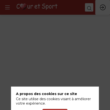
Quelles
solutions
thérapeutiques
?
12
juin
2026
A propos des cookies sur ce site
—
Ce site utilise des cookies visant à améliorer
09:30
votre expérience.
-