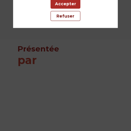
09:45
Accepter
Salle
Refuser
Citadelle
Présentée
par