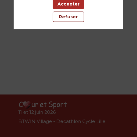
Accepter
12
Refuser
juin
2026
—
14:30
-
15:10
BTWIN
Decathlon
11 et 12 juin 2026
BTWIN Village - Decathlon Cycle Lille