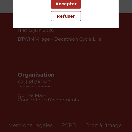
Accepter
Refuser
11 et 12 juin 2026
BTWIN Village - Decathlon Cycle Lille
Organisation
Quinze Mai -
Concepteur d'événements
Mentions Légales
RGPD
Droit à l'image